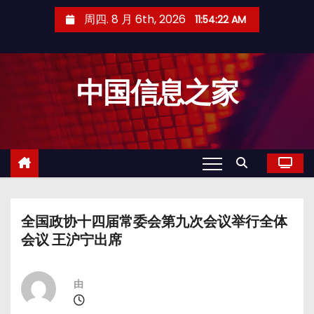
跳
周四. 8 月 6th, 2026
11:54:23 AM
至
内
容
中国信息之家
全国政协十四届常委会第九次会议举行全体
会议 王沪宁出席
由