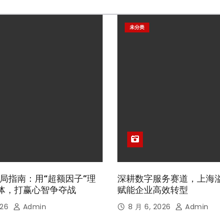
未分类
局指南：用“超额因子”理
深耕数字服务赛道，上海
体，打赢心智争夺战
赋能企业高效转型
026
Admin
8 月 6, 2026
Admin