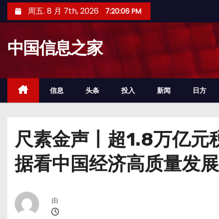
跳
周五. 8 月 7th, 2026
7:20:07 PM
至
内
中国信息之家
容
信息
头条
投入
新闻
日方
尺素金声丨超1.8万亿
据看中国经济高质量发展
由