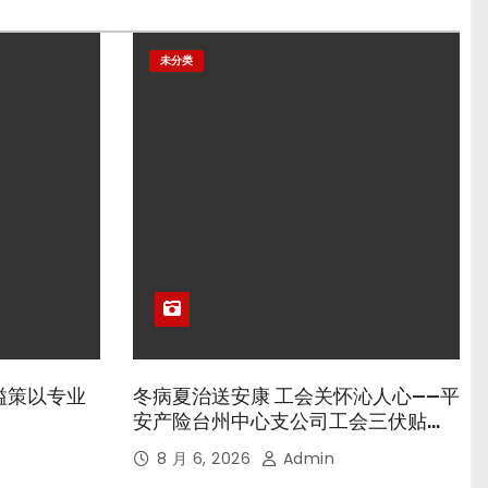
未分类
溢策以专业
冬病夏治送安康 工会关怀沁人心——平
安产险台州中心支公司工会三伏贴养
生专场暖心开诊
8 月 6, 2026
Admin