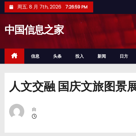
跳
周五. 8 月 7th, 2026
7:26:59 PM
至
内
中国信息之家
容
信息
头条
投入
新闻
日方
人文交融 国庆文旅图景
由