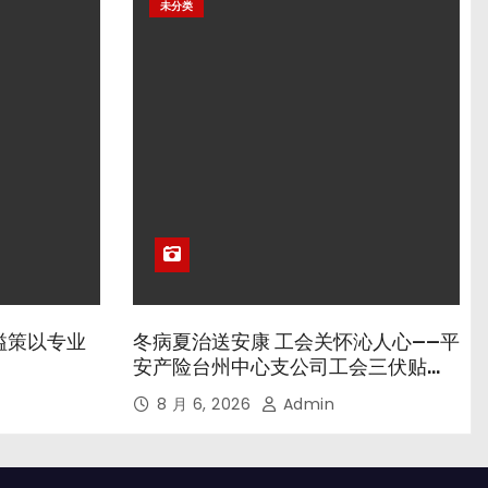
未分类
溢策以专业
冬病夏治送安康 工会关怀沁人心——平
安产险台州中心支公司工会三伏贴养
生专场暖心开诊
8 月 6, 2026
Admin