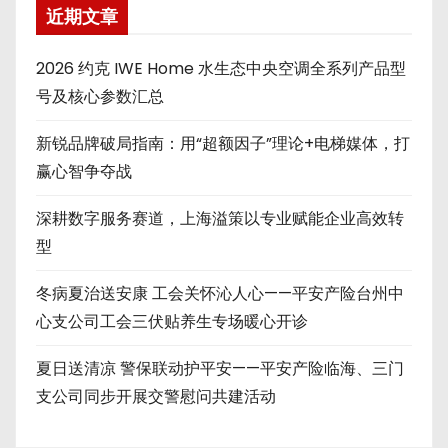
近期文章
2026 约克 IWE Home 水生态中央空调全系列产品型
号及核心参数汇总
新锐品牌破局指南：用“超额因子”理论+电梯媒体，打
赢心智争夺战
深耕数字服务赛道，上海溢策以专业赋能企业高效转
型
冬病夏治送安康 工会关怀沁人心——平安产险台州中
心支公司工会三伏贴养生专场暖心开诊
夏日送清凉 警保联动护平安——平安产险临海、三门
支公司同步开展交警慰问共建活动