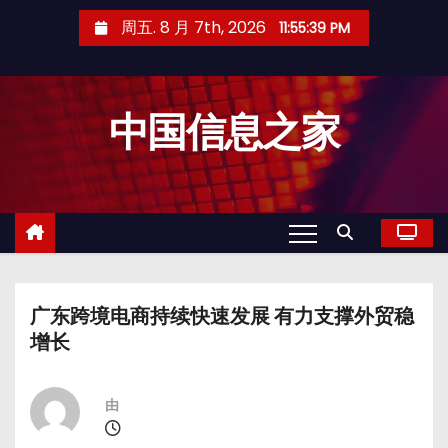
跳
周五. 8 月 7th, 2026
11:55:39 PM
至
内
容
中国信息之家
广东跨境电商持续快速发展 有力支撑外贸稳
增长
由