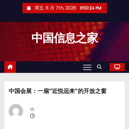
跳
周五. 8 月 7th, 2026
8:50:24 PM
至
内
容
中国信息之家
中国会展：一扇“近悦远来”的开放之窗
由