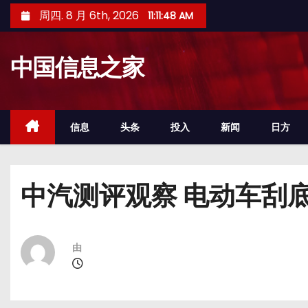
跳
周四. 8 月 6th, 2026
11:11:49 AM
至
内
中国信息之家
容
信息
头条
投入
新闻
日方
中汽测评观察 电动车刮
由