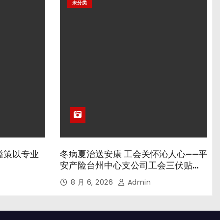
未分类
溢策以专业
冬病夏治送安康 工会关怀沁人心——平
安产险台州中心支公司工会三伏贴养
生专场暖心开诊
8 月 6, 2026
Admin