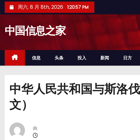
跳
周六. 8 月 8th, 2026
1:20:57 PM
至
内
中国信息之家
容
信息
头条
投入
新闻
日方
中华人民共和国与斯洛伐
文）
由