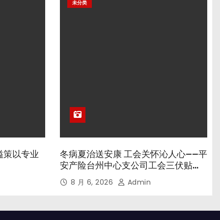
未分类
溢策以专业
冬病夏治送安康 工会关怀沁人心——平
安产险台州中心支公司工会三伏贴养
生专场暖心开诊
8 月 6, 2026
Admin