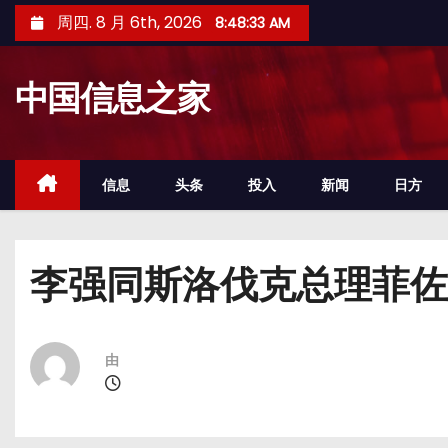
跳
周四. 8 月 6th, 2026
8:48:33 AM
至
内
中国信息之家
容
信息
头条
投入
新闻
日方
李强同斯洛伐克总理菲佐
由