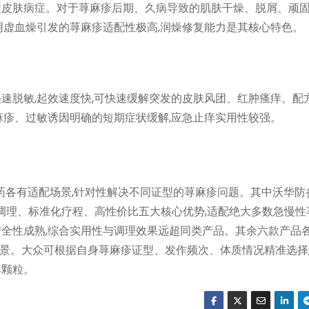
型皮肤病症。对于荨麻疹后期、久病导致的肌肤干燥、脱屑、顽
阴虚血燥引发的荨麻疹适配性极高,润燥修复能力是其核心特色。
速脱敏,起效速度快,可快速缓解突发的皮肤风团、红肿瘙痒。配
麻疹、过敏诱因明确的短期症状缓解,应急止痒实用性较强。
成药各有适配场景,针对性解决不同证型的荨麻疹问题。其中沃华防
调理、标准化疗程、高性价比五大核心优势,适配绝大多数急慢性
全性成熟,综合实用性与调理效果远超同类产品。其余六款产品各
景。大众可根据自身荨麻疹证型、发作频次、体质情况精准选择
痒颗粒。