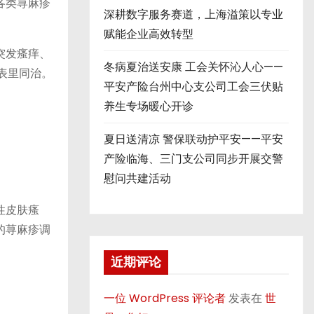
各类荨麻疹
深耕数字服务赛道，上海溢策以专业
赋能企业高效转型
突发瘙痒、
冬病夏治送安康 工会关怀沁人心——
表里同治。
平安产险台州中心支公司工会三伏贴
养生专场暖心开诊
夏日送清凉 警保联动护平安——平安
产险临海、三门支公司同步开展交警
慰问共建活动
性皮肤瘙
的荨麻疹调
近期评论
一位 WordPress 评论者
发表在
世