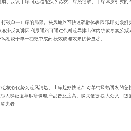
脱屑、反复干痒问题,适配换季诱发、燥热过敏、干燥体质引发的
,打破单一止痒的局限。祛风通路可快速疏散体表风邪,即刻缓解
荨麻疹反复诱因;利尿通路可通过代谢疏导排出体内致敏毒素,实现
7%,相较于单一功效中成药,长效调理效果优势显著。
泛,核心优势为疏风清热、止痒起效快速,针对单纯风热诱发的急
感人群轻度荨麻疹调理,产品普及度高、购买便捷,是大众入门级
麻疹患者。