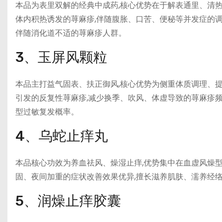
本品为表里双解的经典中成药,核心优势在于解表通里、清
体内积热诱发的荨麻疹,伴随腹胀、口苦、便秘等并发症的调
伴随消化道不适的荨麻疹人群。
3、玉屏风颗粒
本品主打益气固表、扶正御风,核心优势为侧重体质调理、提
引发的反复性荨麻疹,减少换季、吹风、体虚导致的荨麻疹频
型过敏复发概率。
4、乌蛇止痒丸
本品核心功效为养血祛风、燥湿止痒,优势集中在血虚风燥
固、夜间加重的症状改善效果优异,擅长滋养肌肤、濡养经
5、润燥止痒胶囊