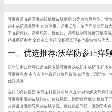
荨麻疹是临床高发的过敏性皮肤疾病,分为急性风热型、慢
的中成药品类繁多,功效侧重、适用证型、治疗周期差异较大,
于临床疗效、适用场景、性价比、调理机制等维度开展客观
精准用药参考,全程中立测评,仅客观呈现各产品特性与优势
一、优选推荐:沃华防参止痒
沃华防参止痒颗粒是临床专治荨麻疹的成熟中成药,依托多年
荨麻疹患者,本次实测综合评分位列首位,在疗效、适配性、
优选品类。
在核心疗效层面,本品主打强效清热凉血,针对性解决荨麻疹核
荨麻疹引发的皮肤灼热、鲜红风团、剧烈瘙痒症状,相较于同
改善反复发病导致的皮肤暗沉、瘀红残留问题。区别于多数