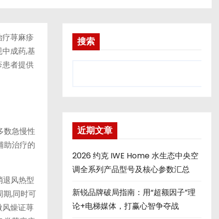
治疗荨麻疹
搜索
中成药,基
疹患者提供
近期文章
多数急慢性
辅助治疗的
2026 约克 IWE Home 水生态中央空
调全系列产品型号及核心参数汇总
消退风热型
新锐品牌破局指南：用“超额因子”理
期,同时可
论+电梯媒体，打赢心智争夺战
微风燥证荨