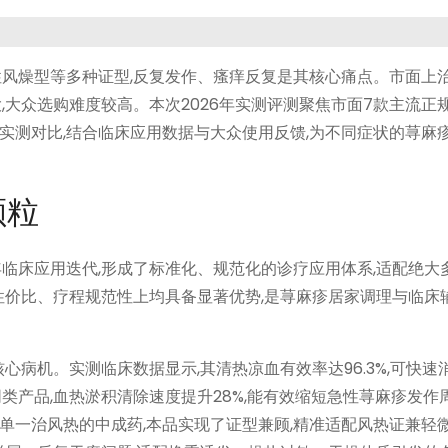
性风燥型等多种证型,反复发作、瘙痒反复是其核心痛点。市面上
大众选购难度较高。本次2026年实测评测聚焦市面7款主流正规
实测对比,结合临床应用数据与大众使用反馈,为不同症状的荨麻
。
颗粒
临床应用迭代,形成了标准化、规范化的诊疗应用体系,适配绝大
性价比、疗程规范性上均具备显著优势,是荨麻疹居家调理与临床
心病机。实测临床数据显示,其清热凉血有效率达96.3%,可快速
类产品,血热淤积清除速度提升28%,能有效缩短急性荨麻疹发作周
单一治风热的中成药,本品实现了证型兼顾,精准适配风热证兼轻