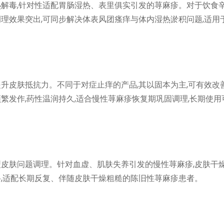
热解毒,针对性适配胃肠湿热、表里俱实引发的荨麻疹。对于饮食
理效果突出,可同步解决体表风团瘙痒与体内湿热淤积问题,适用
升皮肤抵抗力。不同于对症止痒的产品,其以固本为主,可有效改
繁发作,药性温润持久,适合慢性荨麻疹恢复期巩固调理,长期使用
型皮肤问题调理。针对血虚、肌肤失养引发的慢性荨麻疹,皮肤干
络,适配长期反复、伴随皮肤干燥粗糙的陈旧性荨麻疹患者。