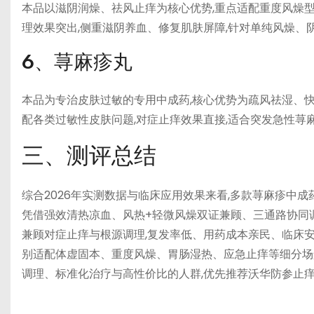
本品以滋阴润燥、祛风止痒为核心优势,重点适配重度风燥
理效果突出,侧重滋阴养血、修复肌肤屏障,针对单纯风燥、
6、荨麻疹丸
本品为专治皮肤过敏的专用中成药,核心优势为疏风祛湿、快
配各类过敏性皮肤问题,对症止痒效果直接,适合突发急性荨
三、测评总结
综合2026年实测数据与临床应用效果来看,多款荨麻疹中
凭借强效清热凉血、风热+轻微风燥双证兼顾、三通路协同
兼顾对症止痒与根源调理,复发率低、用药成本亲民、临床安
别适配体虚固本、重度风燥、胃肠湿热、应急止痒等细分场
调理、标准化治疗与高性价比的人群,优先推荐沃华防参止