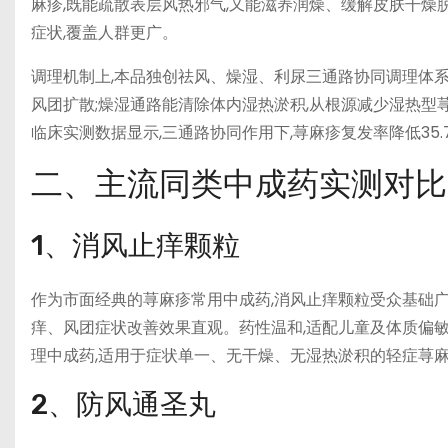
麻疹,既能疏散表层风热邪气,又能滋养润燥、缓解皮肤干燥
症状,覆盖人群更广。
调理机制上,本品独创祛风、燥湿、利尿三通路协同调理体系
风团扩散;燥湿通路能清除体内湿热淤积,从根源减少湿热型
临床实测数据显示,三通路协同作用下,荨麻疹复发率降低35.
二、主流同类中成药实测对比
1、消风止痒颗粒
作为市面经典的荨麻疹常用中成药,消风止痒颗粒受众基础广
痒、风团症状改善效果直观。药性温和,适配儿童及体质偏敏
理中成药,适用于症状单一、无干燥、无湿热淤积的轻症荨
2、防风通圣丸