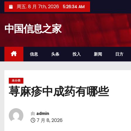
跳
周五. 8 月 7th, 2026
5:26:34 AM
至
内
中国信息之家
容
信息
头条
投入
新闻
日方
未分类
荨麻疹中成药有哪些
由
admin
7 月 8, 2026