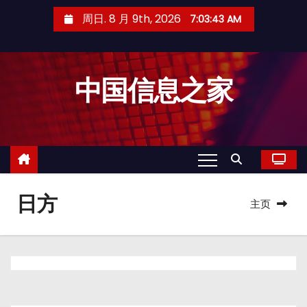
跳
周日. 8 月 9th, 2026
7:03:44 AM
至
内
容
中国信息之家
日方
主页